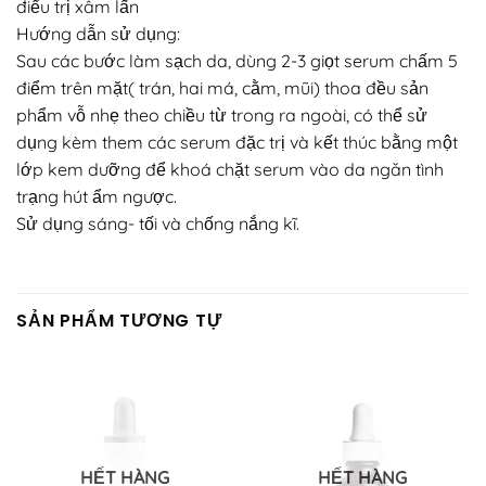
điểu trị xâm lấn
Hướng dẫn sử dụng:
Sau các bước làm sạch da, dùng 2-3 giọt serum chấm 5
điểm trên mặt( trán, hai má, cằm, mũi) thoa đều sản
phẩm vỗ nhẹ theo chiều từ trong ra ngoài, có thể sử
dụng kèm them các serum đặc trị và kết thúc bằng một
lớp kem dưỡng để khoá chặt serum vào da ngăn tình
trạng hút ẩm ngược.
Sử dụng sáng- tối và chống nắng kĩ.
SẢN PHẨM TƯƠNG TỰ
HẾT HÀNG
HẾT HÀNG