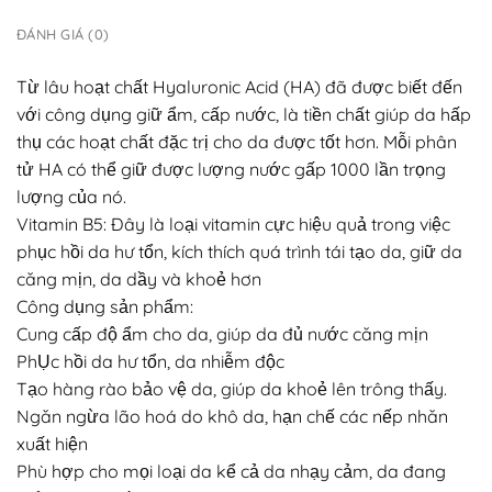
ĐÁNH GIÁ (0)
Từ lâu hoạt chất Hyaluronic Acid (HA) đã được biết đến
với công dụng giữ ẩm, cấp nước, là tiền chất giúp da hấp
thụ các hoạt chất đặc trị cho da được tốt hơn. Mỗi phân
tử HA có thể giữ được lượng nước gấp 1000 lần trọng
lượng của nó.
Vitamin B5: Đây là loại vitamin cực hiệu quả trong việc
phục hồi da hư tổn, kích thích quá trình tái tạo da, giữ da
căng mịn, da dầy và khoẻ hơn
Công dụng sản phẩm:
Cung cấp độ ẩm cho da, giúp da đủ nước căng mịn
PhỤc hồi da hư tổn, da nhiễm độc
Tạo hàng rào bảo vệ da, giúp da khoẻ lên trông thấy.
Ngăn ngừa lão hoá do khô da, hạn chế các nếp nhăn
xuất hiện
Phù hợp cho mọi loại da kể cả da nhạy cảm, da đang