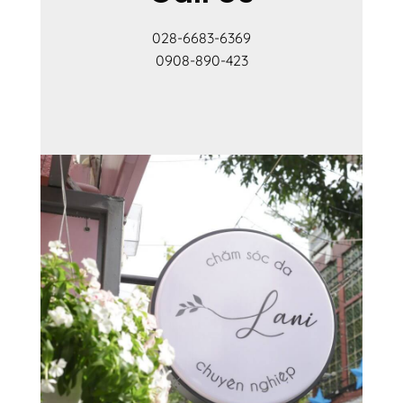
028-6683-6369
0908-890-423