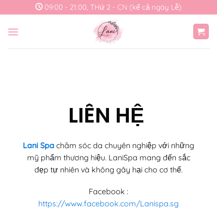
Skip
09:00 - 21:00, THứ 2 - CN (kể cả ngày Lễ)
to
content
LIÊN HỆ
Lani Spa
chăm sóc da chuyên nghiệp với những
mỹ phẩm thương hiệu. LaniSpa mang đến sắc
đẹp tự nhiên và không gây hại cho cơ thể.
Facebook :
https://www.facebook.com/Lanispa.sg