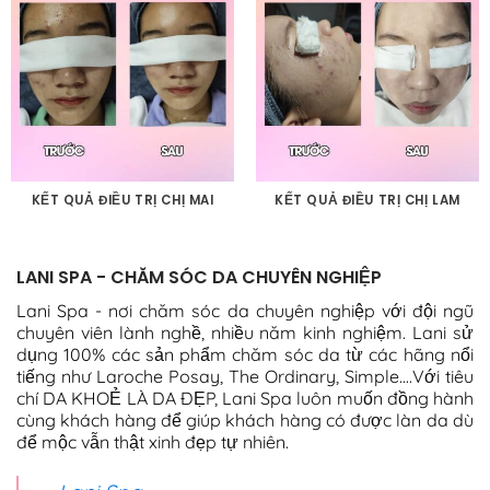
KẾT QUẢ ĐIỀU TRỊ CHỊ MAI
KẾT QUẢ ĐIỀU TRỊ CHỊ LAM
LANI SPA - CHĂM SÓC DA CHUYÊN NGHIỆP
Lani Spa - nơi chăm sóc da chuyên nghiệp với đội ngũ
chuyên viên lành nghề, nhiều năm kinh nghiệm. Lani sử
dụng 100% các sản phẩm chăm sóc da từ các hãng nổi
tiếng như Laroche Posay, The Ordinary, Simple....Với tiêu
chí DA KHOẺ LÀ DA ĐẸP, Lani Spa luôn muốn đồng hành
cùng khách hàng để giúp khách hàng có được làn da dù
để mộc vẫn thật xinh đẹp tự nhiên.