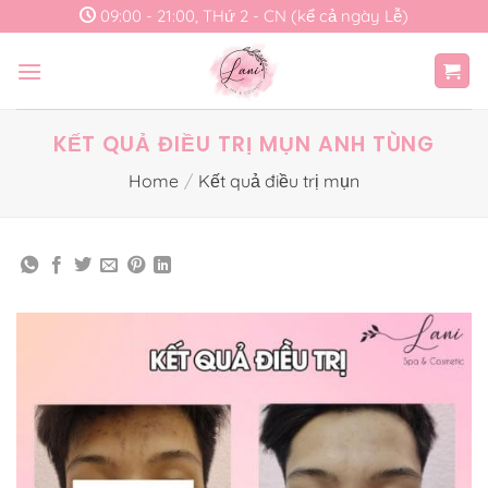
Skip
09:00 - 21:00, THứ 2 - CN (kể cả ngày Lễ)
to
content
KẾT QUẢ ĐIỀU TRỊ MỤN ANH TÙNG
Home
/
Kết quả điều trị mụn