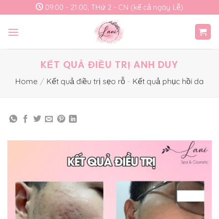
Skip
09:00 - 21:00, THứ 2 - CN (kể cả ngày Lễ)
to
content
KẾT QUẢ ĐIỀU TRỊ ANH DUY
Home
/
Kết quả điều trị sẹo rỗ
-
Kết quả phục hồi da