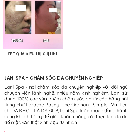
KẾT QUẢ ĐIỀU TRỊ CHỊ LINH
LANI SPA - CHĂM SÓC DA CHUYÊN NGHIỆP
Lani Spa - nơi chăm sóc da chuyên nghiệp với đội ngũ
chuyên viên lành nghề, nhiều năm kinh nghiệm. Lani sử
dụng 100% các sản phẩm chăm sóc da từ các hãng nổi
tiếng như Laroche Posay, The Ordinary, Simple....Với tiêu
chí DA KHOẺ LÀ DA ĐẸP, Lani Spa luôn muốn đồng hành
cùng khách hàng để giúp khách hàng có được làn da dù
để mộc vẫn thật xinh đẹp tự nhiên.