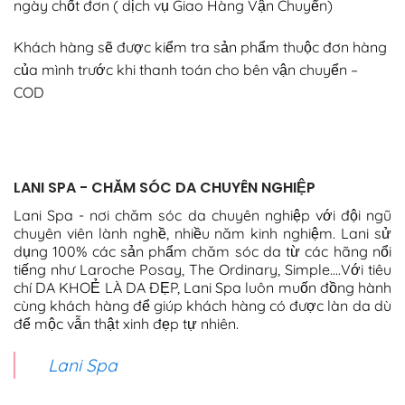
ngày chốt đơn ( dịch vụ Giao Hàng Vận Chuyển)
Khách hàng sẽ được kiểm tra sản phẩm thuộc đơn hàng
của mình trước khi thanh toán cho bên vận chuyển –
COD
LANI SPA - CHĂM SÓC DA CHUYÊN NGHIỆP
Lani Spa - nơi chăm sóc da chuyên nghiệp với đội ngũ
chuyên viên lành nghề, nhiều năm kinh nghiệm. Lani sử
dụng 100% các sản phẩm chăm sóc da từ các hãng nổi
tiếng như Laroche Posay, The Ordinary, Simple....Với tiêu
chí DA KHOẺ LÀ DA ĐẸP, Lani Spa luôn muốn đồng hành
cùng khách hàng để giúp khách hàng có được làn da dù
để mộc vẫn thật xinh đẹp tự nhiên.
Lani Spa