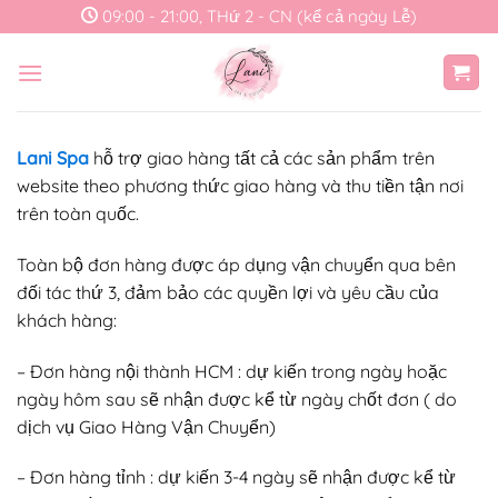
Skip
09:00 - 21:00, THứ 2 - CN (kể cả ngày Lễ)
to
content
Lani Spa
hỗ trợ giao hàng tất cả các sản phẩm trên
website theo phương thức giao hàng và thu tiền tận nơi
trên toàn quốc.
Toàn bộ đơn hàng được áp dụng vận chuyển qua bên
đối tác thứ 3, đảm bảo các quyền lợi và yêu cầu của
khách hàng:
– Đơn hàng nội thành HCM : dự kiến trong ngày hoặc
ngày hôm sau sẽ nhận được kể từ ngày chốt đơn ( do
dịch vụ Giao Hàng Vận Chuyển)
– Đơn hàng tỉnh : dự kiến 3-4 ngày sẽ nhận được kể từ