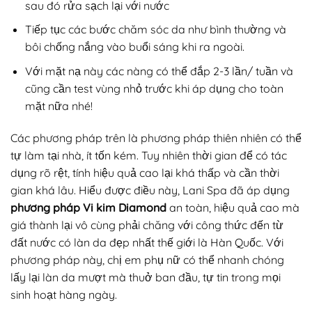
sau đó rửa sạch lại với nước
Tiếp tục các bước chăm sóc da như bình thường và
bôi chống nắng vào buổi sáng khi ra ngoài.
Với mặt nạ này các nàng có thể đắp 2-3 lần/ tuần và
cũng cần test vùng nhỏ trước khi áp dụng cho toàn
mặt nữa nhé!
Các phương pháp trên là phương pháp thiên nhiên có thể
tự làm tại nhà, ít tốn kém. Tuy nhiên thời gian để có tác
dụng rõ rệt, tính hiệu quả cao lại khá thấp và cần thời
gian khá lâu. Hiểu được điều này, Lani Spa đã áp dụng
phương pháp Vi kim Diamond
an toàn, hiệu quả cao mà
giá thành lại vô cùng phải chăng với công thức đến từ
đất nước có làn da đẹp nhất thế giới là Hàn Quốc. Với
phương pháp này, chị em phụ nữ có thể nhanh chóng
lấy lại làn da mượt mà thuở ban đầu, tự tin trong mọi
sinh hoạt hàng ngày.