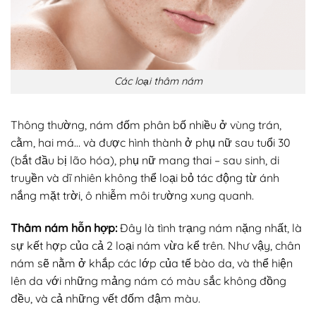
Các loại thâm nám
Thông thường, nám đốm phân bố nhiều ở vùng trán,
cằm, hai má… và được hình thành ở phụ nữ sau tuổi 30
(bắt đầu bị lão hóa), phụ nữ mang thai – sau sinh, di
truyền và dĩ nhiên không thể loại bỏ tác động từ ánh
nắng mặt trời, ô nhiễm môi trường xung quanh.
Thâm nám hỗn hợp:
Đây là tình trạng nám nặng nhất, là
sự kết hợp của cả 2 loại nám vừa kể trên. Như vậy, chân
nám sẽ nằm ở khắp các lớp của tế bào da, và thể hiện
lên da với những mảng nám có màu sắc không đồng
đều, và cả những vết đốm đậm màu.