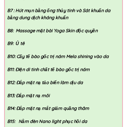
B7 : Hút mụn bằng ống thủy tinh và Sát khuẩn da
bằng dung dịch kháng khuẩn
B8: Massage mặt bài Yoga Skin độc quyền
B9: Ủ tê
B10: Cấy tế bào gốc trị nám Mela shining vào da
B11: Điện di tinh chất tế bào gốc trị nám
B12: Đắp mặt nạ tảo biển làm dịu da
B13: Đắp mặt nạ môi
B14: Đắp mặt nạ mắt giảm quầng thâm
B15: Nằm đèn Nano light phục hồi da