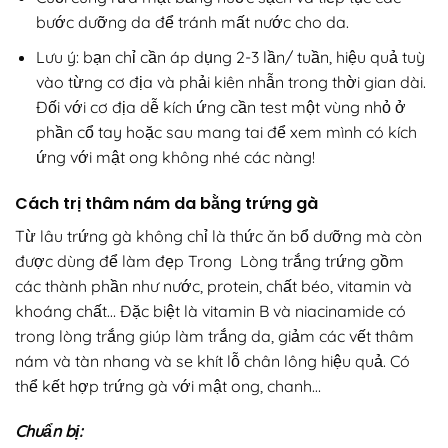
bước dưỡng da để tránh mất nước cho da.
Lưu ý: bạn chỉ cần áp dụng 2-3 lần/ tuần, hiệu quả tuỳ
vào từng cơ địa và phải kiên nhẫn trong thời gian dài.
Đối với cơ địa dễ kích ứng cần test một vùng nhỏ ở
phần cổ tay hoặc sau mang tai để xem mình có kích
ứng với mật ong không nhé các nàng!
Cách trị thâm nám da bằng trứng gà
Từ lâu trứng gà không chỉ là thức ăn bổ dưỡng mà còn
được dùng để làm đẹp Trong Lòng trắng trứng gồm
các thành phần như nước, protein, chất béo, vitamin và
khoáng chất… Đặc biệt là vitamin B và niacinamide có
trong lòng trắng giúp làm trắng da, giảm các vết thâm
nám và tàn nhang và se khít lỗ chân lông hiệu quả. Có
thể kết hợp trứng gà với mật ong, chanh…
Chuẩn bị: