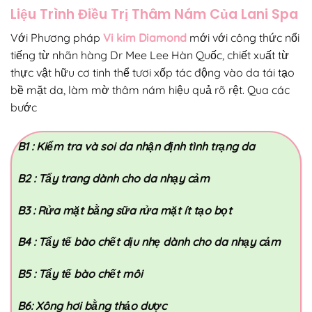
Liệu Trình Điều Trị Thâm Nám Của Lani Spa
Với Phương pháp
Vi kim Diamond
mới với công thức nổi
tiếng từ nhãn hàng Dr Mee Lee Hàn Quốc, chiết xuất từ
thực vật hữu cơ tinh thể tươi xốp tác động vào da tái tạo
bề mặt da, làm mờ thâm nám hiệu quả rõ rệt. Qua các
bước
B1 : Kiểm tra và soi da nhận định tình trạng da
B2 : Tẩy trang dành cho da nhạy cảm
B3 : Rửa mặt bằng sữa rửa mặt ít tạo bọt
B4 : Tẩy tế bào chết dịu nhẹ dành cho da nhạy cảm
B5 : Tẩy tế bào chết môi
B6: Xông hơi bằng thảo dược