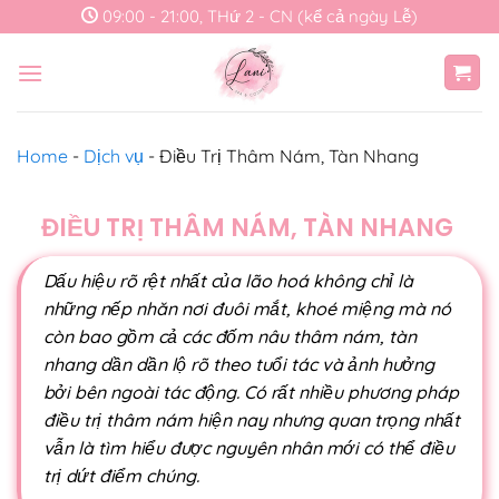
Skip
09:00 - 21:00, THứ 2 - CN (kể cả ngày Lễ)
to
content
Home
-
Dịch vụ
-
Điều Trị Thâm Nám, Tàn Nhang
ĐIỀU TRỊ THÂM NÁM, TÀN NHANG
Dấu hiệu rõ rệt nhất của lão hoá không chỉ là
những nếp nhăn nơi đuôi mắt, khoé miệng mà nó
còn bao gồm cả các đốm nâu thâm nám, tàn
nhang dần dần lộ rõ theo tuổi tác và ảnh hưởng
bởi bên ngoài tác động. Có rất nhiều phương pháp
điều trị thâm nám hiện nay nhưng quan trọng nhất
vẫn là tìm hiểu được nguyên nhân mới có thể điều
trị dứt điểm chúng.