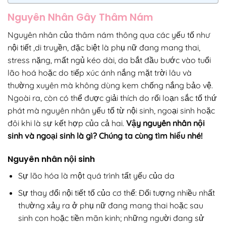
Nguyên Nhân Gây Thâm Nám
Nguyên nhân của thâm nám thông qua các yếu tố như
nội tiết ,di truyền, đặc biệt là phụ nữ đang mang thai,
stress nặng, mất ngủ kéo dài, da bắt đầu bước vào tuổi
lão hoá hoặc do tiếp xúc ánh nắng mặt trời lâu và
thường xuyên mà không dùng kem chống nắng bảo vệ.
Ngoài ra, còn có thể được giải thích do rối loạn sắc tố thứ
phát mà nguyên nhân yếu tố từ nội sinh, ngoại sinh hoặc
đôi khi là sự kết hợp của cả hai.
Vậy nguyên nhân nội
sinh và ngoại sinh là gì? Chúng ta cùng tìm hiểu nhé!
Nguyên nhân nội sinh
Sự lão hóa là một quá trình tất yếu của da
Sự thay đổi nội tiết tố của cơ thể: Đối tượng nhiều nhất
thường xảy ra ở phụ nữ đang mang thai hoặc sau
sinh con hoặc tiền mãn kinh; những người đang sử