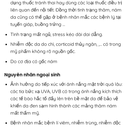
dụng thuốc tránh thai hay dùng các loại thuốc điều trị
liên quan đến nội tiết. Đồng thời tình trạng thâm, nám
da cũng có thể gặp ở bệnh nhân mắc các bệnh lý tại
tuyến giáp, buồng trứng …
Tình trạng mất ngủ, stress kéo dài dai dẳng.
Nhiễm độc da do chì, corticoid thủy ngân, ,… có trong
mỹ phẩm không rõ nguồn gốc.
Do cơ địa có gốc nám
Nguyên nhân ngoại sinh
Ảnh hưởng do tiếp xúc với ánh nắng mặt trời quá lâu:
các tia bức xạ UVA, UVB có trong ánh nắng kích thích
các tế bào hắc tố đẩy lên trên bề mặt da để bảo vệ
khiến da đen sạm hình thành các mảng thâm nám
mất thẩm mỹ.
Bệnh nhân mắc bệnh lí viêm, nhiễm trùng, nhiễm độc