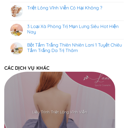
Triệt Lông Vĩnh Viễn Có Hại Không ?
3 Loại Xà Phòng Trị Mụn Lưng Siêu Hot Hiện
Nay
Bột Tắm Trắng Thiên Nhiên Lani 1 Tuyệt Chiêu
Tắm Trắng Da Trị Thâm
CÁC DỊCH VỤ KHÁC
Liệu Trình Triệt Lông Vĩnh Viễn