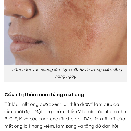
Thâm nám, tàn nhang làm bạn mất tự tin trong cuộc sống
hàng ngày
Cách trị thâm nám bằng mật ong
Từ lâu, mật ong được xem là” thần dược” làm đẹp da
của phái đẹp. Mật ong chứa nhiều Vitamin các nhóm như
B, C, E, K và các carotene tốt cho da.. Đặc tính nổi trội của
mật ong là kháng viêm, làm sáng và tăng độ đàn hồi