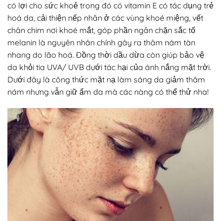
có lợi cho sức khoẻ trong đó có vitamin E có tác dụng trẻ
hoá da, cải thiện nếp nhăn ở các vùng khoé miệng, vết
chân chim nơi khoé mắt, góp phần ngăn chặn sắc tố
melanin là nguyên nhân chính gây ra thâm nám tàn
nhang do lão hoá. Đồng thời dầu dừa còn giúp bảo vệ
da khỏi tia UVA/ UVB dưới tác hại của ánh nắng mặt trời.
Dưới đây là công thức mặt nạ làm sáng da giảm thâm
nám nhưng vẫn giữ ẩm da mà các nàng có thể thử nha!