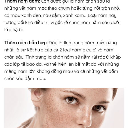
Thâm nám đốm:
Còn được gọi là nám chân sâu là
những vết nám mọc theo chùm hoặc từng nốt tròn nhỏ,
có màu xanh đen, nâu sậm, xanh xám… Loại nám này
tương đối khó điều trị, vì gốc rễ chân nám nằm sâu dưới
lớp hạ bì.
Thâm nám hỗn hợp:
Đây là tình trạng nám mức nặng
nhất, là sự kết hợp của cả 2 loại nám biểu bì và nám
chân sâu. Tình trạng là chân nám sẽ nằm rải rác ở khắp
các lớp tế bào da, và thể hiện lên bề mặt da với những
mảng nám lớn không đồng màu và cả những vết đốm
chân sâu đậm màu.