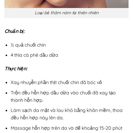
Loại bỏ thâm nám từ thiên nhiên
Chuẩn bị:
½ quả chuối chín
4 thìa cà phê dầu dừa
Thực hiện:
Xay nhuyễn phần thịt chuối chin đã bóc vỏ
Trộn đều hỗn hợp dầu dừa vào chuối đã xay tạo
thành hỗn hợp.
Làm sạch da mặt và lau khô bằng khăn mềm, thoa
đều hỗn hợp này lên da.
Massage hỗn hợp trên da và để khoảng 15-20 phút