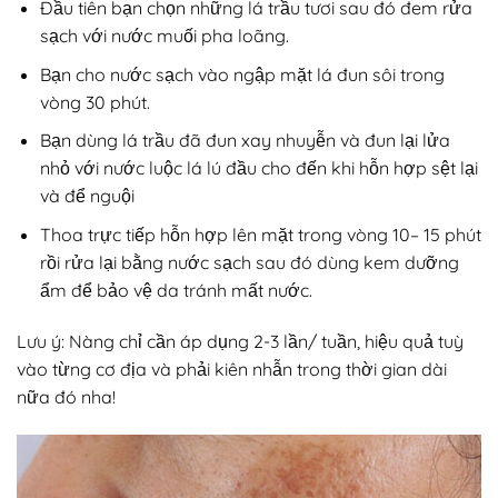
Đầu tiên bạn chọn những lá trầu tươi sau đó đem rửa
sạch với nước muối pha loãng.
Bạn cho nước sạch vào ngập mặt lá đun sôi trong
vòng 30 phút.
Bạn dùng lá trầu đã đun xay nhuyễn và đun lại lửa
nhỏ với nước luộc lá lú đầu cho đến khi hỗn hợp sệt lại
và để nguội
Thoa trực tiếp hỗn hợp lên mặt trong vòng 10– 15 phút
rồi rửa lại bằng nước sạch sau đó dùng kem dưỡng
ẩm để bảo vệ da tránh mất nước.
Lưu ý: Nàng chỉ cần áp dụng 2-3 lần/ tuần, hiệu quả tuỳ
vào từng cơ địa và phải kiên nhẫn trong thời gian dài
nữa đó nha!