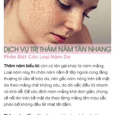
Phân Biệt Các Loại Nám Da
Thâm nám biểu bì:
còn có tên gọi khác là nám mảng.
Loại nám này thì chân nám nằm ở lớp ngoài cùng tầng
thượng bì của tế bào da, nên gốc nám nông trên bề mặt
da theo mảng chứ không sâu, do đó việc điều trị nhanh
và khá dễ. Để xác định nám mảng khá đơn giản, chúng
sẽ nổi lên trên bề mặt da theo từng mảng lớn màu sắc
phân bổ không đều từ nhạt tới đậm.